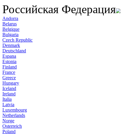
Российская Федерация
Andorra
Belarus
Belgique
Bulgaria
Czech Republic
Denmark
Deutschland
Espana
Estonia
Finland
France
Greece
Hungary
Iceland
Ireland
Italia
Latvia
Luxembourg
Netherlands
Norge
Osterreich
Poland