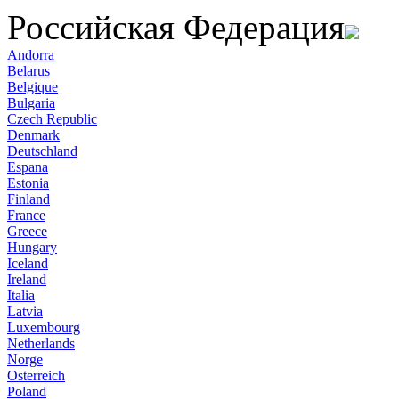
Российская Федерация
Andorra
Belarus
Belgique
Bulgaria
Czech Republic
Denmark
Deutschland
Espana
Estonia
Finland
France
Greece
Hungary
Iceland
Ireland
Italia
Latvia
Luxembourg
Netherlands
Norge
Osterreich
Poland