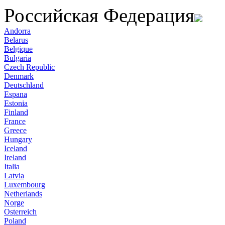
Российская Федерация
Andorra
Belarus
Belgique
Bulgaria
Czech Republic
Denmark
Deutschland
Espana
Estonia
Finland
France
Greece
Hungary
Iceland
Ireland
Italia
Latvia
Luxembourg
Netherlands
Norge
Osterreich
Poland