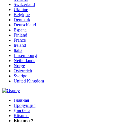
Switzerland
Ukraine
Belgique
Denmark
Deutschland
Espana
Finland
France
Ireland
Italia
Luxembourg
Netherlands
Norge
Osterreich
Sverige
United Kingdom
Главная
Продукция
Для бега
Kitsuma
Kitsuma 7