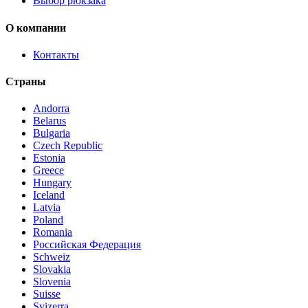
Выбор рюкзака
О компании
Контакты
Страны
Andorra
Belarus
Bulgaria
Czech Republic
Estonia
Greece
Hungary
Iceland
Latvia
Poland
Romania
Российская Федерация
Schweiz
Slovakia
Slovenia
Suisse
Svizerra