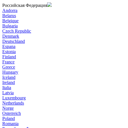
Российская Федерация
Andorra
Belarus
Belgique
Bulgaria
Czech Republic
Denmark
Deutschland
Espana
Estonia
Finland
France
Greece
Hungary
Iceland
Ireland
Italia
Latvia
Luxembourg
Netherlands
Norge
Osterreich
Poland
Romania