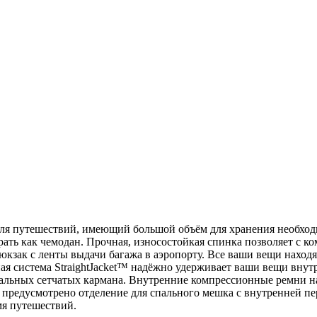
 для путешествий, имеющий большой объём для хранения необхо
ать как чемодан. Прочная, износостойкая спинка позволяет с ко
юкзак с ленты выдачи багажа в аэропорту. Все ваши вещи находя
ая система StraightJacket™ надёжно удерживает ваши вещи внут
нтальных сетчатых кармана. Внутренние компрессионные ремни
80 предусмотрено отделение для спального мешка с внутренней 
мя путешествий.