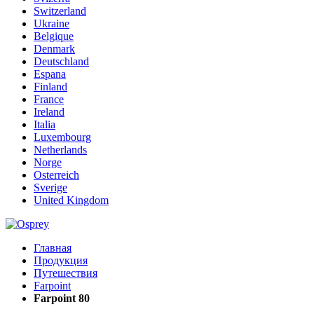
Switzerland
Ukraine
Belgique
Denmark
Deutschland
Espana
Finland
France
Ireland
Italia
Luxembourg
Netherlands
Norge
Osterreich
Sverige
United Kingdom
Главная
Продукция
Путешествия
Farpoint
Farpoint 80