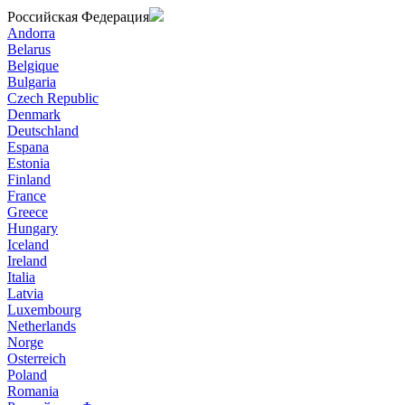
Российская Федерация
Andorra
Belarus
Belgique
Bulgaria
Czech Republic
Denmark
Deutschland
Espana
Estonia
Finland
France
Greece
Hungary
Iceland
Ireland
Italia
Latvia
Luxembourg
Netherlands
Norge
Osterreich
Poland
Romania