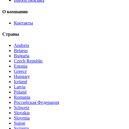
Выбор рюкзака
О компании
Контакты
Страны
Andorra
Belarus
Bulgaria
Czech Republic
Estonia
Greece
Hungary
Iceland
Latvia
Poland
Romania
Российская Федерация
Schweiz
Slovakia
Slovenia
Suisse
Svizerra