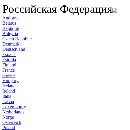
Российская Федерация
Andorra
Belarus
Belgique
Bulgaria
Czech Republic
Denmark
Deutschland
Espana
Estonia
Finland
France
Greece
Hungary
Iceland
Ireland
Italia
Latvia
Luxembourg
Netherlands
Norge
Osterreich
Poland