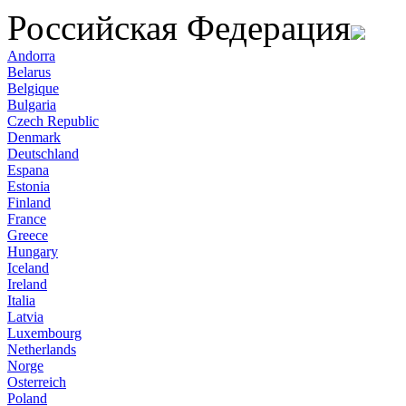
Российская Федерация
Andorra
Belarus
Belgique
Bulgaria
Czech Republic
Denmark
Deutschland
Espana
Estonia
Finland
France
Greece
Hungary
Iceland
Ireland
Italia
Latvia
Luxembourg
Netherlands
Norge
Osterreich
Poland