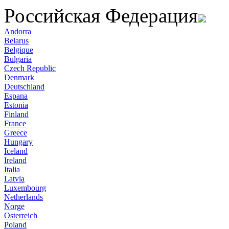
Российская Федерация
Andorra
Belarus
Belgique
Bulgaria
Czech Republic
Denmark
Deutschland
Espana
Estonia
Finland
France
Greece
Hungary
Iceland
Ireland
Italia
Latvia
Luxembourg
Netherlands
Norge
Osterreich
Poland