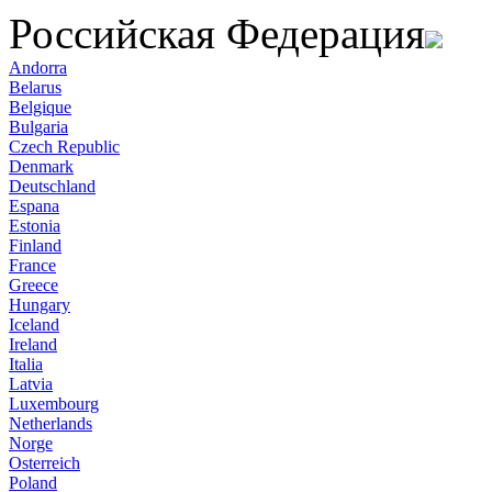
Российская Федерация
Andorra
Belarus
Belgique
Bulgaria
Czech Republic
Denmark
Deutschland
Espana
Estonia
Finland
France
Greece
Hungary
Iceland
Ireland
Italia
Latvia
Luxembourg
Netherlands
Norge
Osterreich
Poland